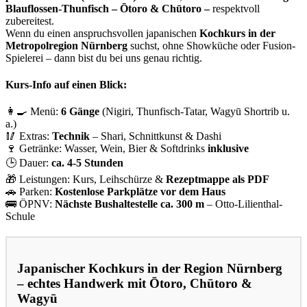
Blauflossen-Thunfisch – Ōtoro & Chūtoro –
respektvoll
zubereitest.
Wenn du einen anspruchsvollen japanischen
Kochkurs in der
Metropolregion Nürnberg
suchst, ohne Showküche oder Fusion-
Spielerei – dann bist du bei uns genau richtig.
Kurs-Info auf einen Blick:
👩‍🍳 Menü:
6 Gänge
(Nigiri, Thunfisch-Tatar, Wagyū Shortrib u.
a.)
🥢 Extras:
Technik
– Shari, Schnittkunst & Dashi
🍷 Getränke: Wasser, Wein, Bier & Softdrinks
inklusive
🕒 Dauer:
ca. 4-5 Stunden
🎁 Leistungen: Kurs, Leihschürze &
Rezeptmappe als PDF
🚗 Parken:
Kostenlose Parkplätze vor dem Haus
🚌 ÖPNV:
Nächste Bushaltestelle ca. 300 m
– Otto-Lilienthal-
Schule
Japanischer Kochkurs in der Region Nürnberg
– echtes Handwerk mit
Ōtoro, Chūtoro
&
Wagyū