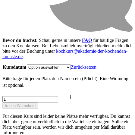
Bevor du buchst:
Schau gerne in unsere
FAQ
für häufige Fragen
zu den Kochkursen. Bei Lebensmittel­unverträglichkeiten melde dich
bitte vor der Buchung unter
kochkurs@akademie-der-kochenden-
kuenste.de
.
Kursdatum
Zurücksetzen
Bitte trage für jeden Platz den Namen ein (Pflicht). Eine Widmung
ist optional.
Japanischer
Kochkurs
In den Warenkorb
Aromen
Japans
Für diesen Kurs sind leider keine Plätze mehr verfügbar. Du kannst
Präzision
dich aber gerne unverbindlich in die Warteliste eintragen. Sollte ein
&
Platz verfügbar sein, werden wir dich umgehen per Mail darüber
Technik
informieren.
Menge