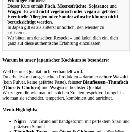
Wichtiger
Hinweis:
Dieser Kurs enthält
Fisch
,
Meeresfrüchte,
Sojasauce
und
Wagyū
. Er wird
nicht vegetarisch oder vegan
angeboten!
Eventuelle Allergien oder Sonderwünsche können nicht
berücksichtigt werden.
In Japan gilt es als äußerst unhöflich, den Meister zu
kritisieren.
Wir bitten um denselben Respekt – und laden dich ein, dich
ganz auf diese authentische Erfahrung einzulassen.
Warum ist unser japanischer Kochkurs so besonders:
Weil bei uns Qualität nicht verhandelt wird.
Du arbeitest mit ausgesuchten Produkten – darunter
echter Wasabi
(kein Pulver, keine gefärbte Paste), feinster
Blauflossen
–
Thunfisch
(Ōtoro & Chūtoro)
und
Wagyū
in höchster Qualität.
Wir zeigen dir, wie man mit solchen Zutaten respektvoll umgeht –
wie man sie schneidet, temperiert, kombiniert und anrichtet.
Menü-Highlights:
Nigiri
– von Grund auf handgeformt, mit perfektem Shari und
präzisem Schnitt
Thunfisch-Tatar
– aus
Ōtoro & Chūtoro
, mit süßer Miso,