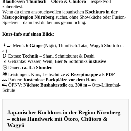
Blauflossen-Thunfisch – Ōtoro & Chūtoro –
respektvoll
zubereitest.
Wenn du einen anspruchsvollen japanischen
Kochkurs in der
Metropolregion Nürnberg
suchst, ohne Showküche oder Fusion-
Spielerei – dann bist du bei uns genau richtig.
Kurs-Info auf einen Blick:
👩‍🍳 Menü:
6 Gänge
(Nigiri, Thunfisch-Tatar, Wagyū Shortrib u.
a.)
🥢 Extras:
Technik
– Shari, Schnittkunst & Dashi
🍷 Getränke: Wasser, Wein, Bier & Softdrinks
inklusive
🕒 Dauer:
ca. 4-5 Stunden
🎁 Leistungen: Kurs, Leihschürze &
Rezeptmappe als PDF
🚗 Parken:
Kostenlose Parkplätze vor dem Haus
🚌 ÖPNV:
Nächste Bushaltestelle ca. 300 m
– Otto-Lilienthal-
Schule
Japanischer Kochkurs in der Region Nürnberg
– echtes Handwerk mit
Ōtoro, Chūtoro
&
Wagyū