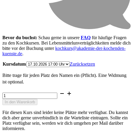
Bevor du buchst:
Schau gerne in unsere
FAQ
für häufige Fragen
zu den Kochkursen. Bei Lebensmittel­unverträglichkeiten melde dich
bitte vor der Buchung unter
kochkurs@akademie-der-kochenden-
kuenste.de
.
Kursdatum
Zurücksetzen
Bitte trage für jeden Platz den Namen ein (Pflicht). Eine Widmung
ist optional.
Japanischer
Kochkurs
In den Warenkorb
Aromen
Japans
Für diesen Kurs sind leider keine Plätze mehr verfügbar. Du kannst
Präzision
dich aber gerne unverbindlich in die Warteliste eintragen. Sollte ein
&
Platz verfügbar sein, werden wir dich umgehen per Mail darüber
Technik
informieren.
Menge