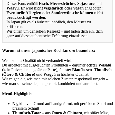
Dieser Kurs enthält
Fisch
,
Meeresfrüchte,
Sojasauce
und
Wagyū
. Er wird
nicht vegetarisch oder vegan
angeboten!
Eventuelle Allergien oder Sonderwünsche können nicht
berücksichtigt werden.
In Japan gilt es als äußerst unhöflich, den Meister zu
kritisieren.
Wir bitten um denselben Respekt – und laden dich ein, dich
ganz auf diese authentische Erfahrung einzulassen.
Warum ist unser japanischer Kochkurs so besonders:
Weil bei uns Qualität nicht verhandelt wird.
Du arbeitest mit ausgesuchten Produkten – darunter
echter Wasabi
(kein Pulver, keine gefärbte Paste), feinster
Blauflossen
–
Thunfisch
(Ōtoro & Chūtoro)
und
Wagyū
in höchster Qualität.
Wir zeigen dir, wie man mit solchen Zutaten respektvoll umgeht –
wie man sie schneidet, temperiert, kombiniert und anrichtet.
Menü-Highlights:
Nigiri
– von Grund auf handgeformt, mit perfektem Shari und
präzisem Schnitt
Thunfisch-Tatar
– aus
Ōtoro & Chūtoro
, mit süßer Miso,