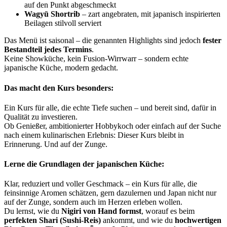
auf den Punkt abgeschmeckt
Wagyū Shortrib
– zart angebraten, mit japanisch inspirierten
Beilagen stilvoll serviert
Das Menü ist saisonal – die genannten Highlights sind jedoch
fester
Bestandteil jedes Termins
.
Keine Showküche, kein Fusion-Wirrwarr – sondern echte
japanische Küche, modern gedacht.
Das macht den Kurs besonders:
Ein Kurs für alle, die echte Tiefe suchen – und bereit sind, dafür in
Qualität zu investieren.
Ob Genießer, ambitionierter Hobbykoch oder einfach auf der Suche
nach einem kulinarischen Erlebnis: Dieser Kurs bleibt in
Erinnerung. Und auf der Zunge.
Lerne die Grundlagen der japanischen Küche:
Klar, reduziert und voller Geschmack – ein Kurs für alle, die
feinsinnige Aromen schätzen, gern dazulernen und Japan nicht nur
auf der Zunge, sondern auch im Herzen erleben wollen.
Du lernst, wie du
Nigiri von Hand formst
, worauf es beim
perfekten Shari (Sushi-Reis)
ankommt, und wie du
hochwertigen