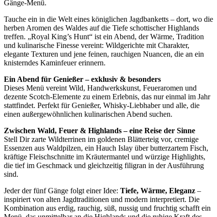
Gänge-Menü.
Tauche ein in die Welt eines königlichen Jagdbanketts – dort, wo die
herben Aromen des Waldes auf die Tiefe schottischer Highlands
treffen. „Royal King’s Hunt“ ist ein Abend, der Wärme, Tradition
und kulinarische Finesse vereint: Wildgerichte mit Charakter,
elegante Texturen und jene feinen, rauchigen Nuancen, die an ein
knisterndes Kaminfeuer erinnern.
Ein Abend für Genießer – exklusiv & besonders
Dieses Menü vereint Wild, Handwerkskunst, Feueraromen und
dezente Scotch-Elemente zu einem Erlebnis, das nur einmal im Jahr
stattfindet. Perfekt für Genießer, Whisky-Liebhaber und alle, die
einen außergewöhnlichen kulinarischen Abend suchen.
Zwischen Wald, Feuer & Highlands – eine Reise der Sinne
Stell Dir zarte Wildterrinen im goldenen Blätterteig vor, cremige
Essenzen aus Waldpilzen, ein Hauch Islay über butterzartem Fisch,
kräftige Fleischschnitte im Kräutermantel und würzige Highlights,
die tief im Geschmack und gleichzeitig filigran in der Ausführung
sind.
Jeder der fünf Gänge folgt einer Idee:
Tiefe, Wärme, Eleganz
–
inspiriert von alten Jagdtraditionen und modern interpretiert. Die
Kombination aus erdig, rauchig, süß, nussig und fruchtig schafft ein
Menü, das unmittelbar an die Highlands und die ruhige Kraft des