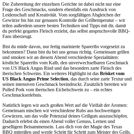
Die Zubereitung der einzelnen Gerichte ist dabei nicht nur eine
Frage des Geschmacks, sondern ebenfalls ein Ausdruck von
Leidenschaft und Kreativität. Vom sorgfältigen Abgleichen der
Gewürze bis hin zur genauen Kontrolle der Grilltemperatur – wir
teilen außerdem unsere besten Techniken und Tipps mit dir, damit
du perfekt gegartes Fleisch erzielst, das selbst anspruchsvolle BBQ-
Fans überzeugt.
Bist du müde davon, nur fertig marinierte Spareribs vorgesetzt zu
bekommen? Dann bist du bei uns genau richtig. Gemeinsam grillen
und smoken wir an diesem Abend verschiedene Spezialitäten:
köstliche Spareribs vom Kalb, den unverwechselbaren Geschmack
von US Black Angus Rind und das besonders zarte Fleisch des
iberischen Schweins. Ein weiteres Highlight ist das
Brisket vom
US Black Angus Prime Selection
, das durch seine zarte Textur und
seinen intensiven Geschmack beeindruckt. Zusätzlich bereiten wir
Pulled Pork vom iberischen Eichelschwein zu – ein echtes
Geschmackserlebnis.
Natürlich legen wir auch großen Wert auf die Vielfalt der Aromen:
Gemeinsam mischen wir verschiedene Rubs aus hochwertigen
Gewürzen, um das volle Potenzial deines Grillguts auszuschöpfen.
Dadurch erlebst du einen Abend voller Genuss, Lernen und
geselligem Beisammensein. Lass dich von der Magie des Texas
BBQ mitreißen und werde Schritt für Schritt zum Meister des Grills.