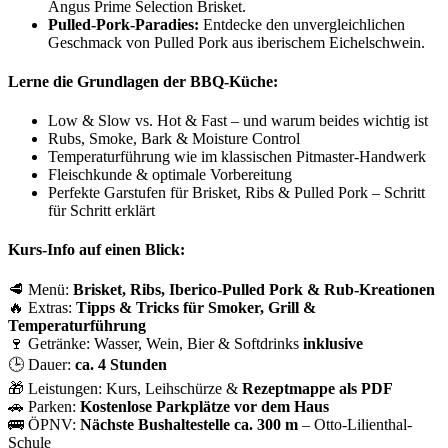
Angus Prime Selection Brisket.
Pulled-Pork-Paradies:
Entdecke den unvergleichlichen
Geschmack von Pulled Pork aus iberischem Eichelschwein.
Lerne die Grundlagen der BBQ-Küche:
Low & Slow vs. Hot & Fast – und warum beides wichtig ist
Rubs, Smoke, Bark & Moisture Control
Temperaturführung wie im klassischen Pitmaster-Handwerk
Fleischkunde & optimale Vorbereitung
Perfekte Garstufen für Brisket, Ribs & Pulled Pork – Schritt
für Schritt erklärt
Kurs-Info auf einen Blick:
🥩 Menü:
Brisket, Ribs, Iberico-Pulled Pork & Rub-Kreationen
🔥 Extras:
Tipps & Tricks für Smoker, Grill &
Temperaturführung
🍷 Getränke: Wasser, Wein, Bier & Softdrinks
inklusive
🕒 Dauer:
ca. 4 Stunden
🎁 Leistungen: Kurs, Leihschürze &
Rezeptmappe als PDF
🚗 Parken:
Kostenlose Parkplätze vor dem Haus
🚌 ÖPNV:
Nächste Bushaltestelle ca. 300 m
– Otto-Lilienthal-
Schule