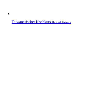
Taiwanesischer Kochkurs
Best of Taiwan
Fränkische Sonntagsbraten 2