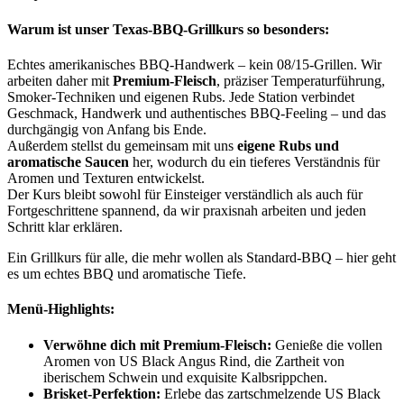
Warum ist unser Texas-BBQ-Grillkurs so besonders:
Echtes amerikanisches BBQ-Handwerk – kein 08/15-Grillen. Wir
arbeiten daher mit
Premium-Fleisch
, präziser Temperaturführung,
Smoker-Techniken und eigenen Rubs. Jede Station verbindet
Geschmack, Handwerk und authentisches BBQ-Feeling – und das
durchgängig von Anfang bis Ende.
Außerdem stellst du gemeinsam mit uns
eigene Rubs und
aromatische Saucen
her, wodurch du ein tieferes Verständnis für
Aromen und Texturen entwickelst.
Der Kurs bleibt sowohl für Einsteiger verständlich als auch für
Fortgeschrittene spannend, da wir praxisnah arbeiten und jeden
Schritt klar erklären.
Ein Grillkurs für alle, die mehr wollen als Standard-BBQ – hier geht
es um echtes BBQ und aromatische Tiefe.
Menü-Highlights:
Verwöhne dich mit Premium-Fleisch:
Genieße die vollen
Aromen von US Black Angus Rind, die Zartheit von
iberischem Schwein und exquisite Kalbsrippchen.
Brisket-Perfektion:
Erlebe das zartschmelzende US Black