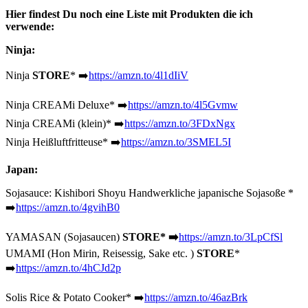
Hier findest Du noch eine Liste mit Produkten die ich
verwende:
Ninja:
Ninja
STORE
* ➡️
https://amzn.to/4l1dIiV
Ninja CREAMi Deluxe
* ➡️
https://amzn.to/4l5Gvmw
Ninja CREAMi (klein)
* ➡️
https://amzn.to/3FDxNgx
Ninja
Heißluftfritteuse* ➡️
https://amzn.to/3SMEL5I
Japan:
Sojasauce:
Kishibori Shoyu Handwerkliche japanische Sojasoße
*
➡️
https://amzn.to/4gvihB0
YAMASAN (Sojasaucen)
STORE* ➡️
https://amzn.to/3LpCfSl
UMAMI (Hon Mirin, Reisessig, Sake etc. )
STORE
*
➡️
https://amzn.to/4hCJd2p
Solis Rice & Potato Cooker* ➡️
https://amzn.to/46azBrk