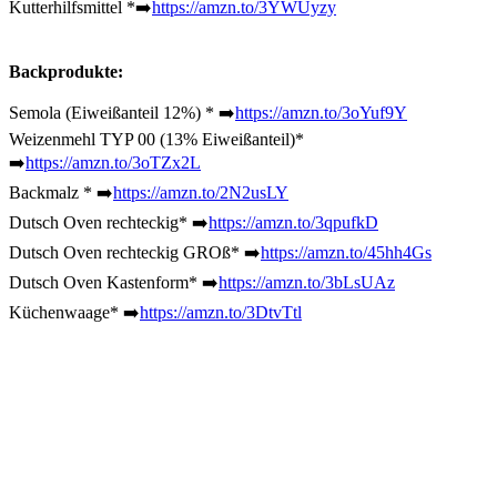
Kutterhilfsmittel *➡️
https://amzn.to/3YWUyzy
Backprodukte:
Semola (Eiweißanteil 12%) * ➡️
https://amzn.to/3oYuf9Y
Weizenmehl TYP 00 (13% Eiweißanteil)*
➡️
https://amzn.to/3oTZx2L
Backmalz * ➡️
https://amzn.to/2N2usLY
Dutsch Oven rechteckig* ➡️
https://amzn.to/3qpufkD
Dutsch Oven rechteckig GROß* ➡️
https://amzn.to/45hh4Gs
Dutsch Oven Kastenform* ➡️
https://amzn.to/3bLsUAz
Küchenwaage* ➡️
https://amzn.to/3DtvTtl
Dänischer Schneebesen, Bäckermesser etc.*
➡️
https://amzn.to/39D9rPK
Teigschaber* ➡️
https://amzn.to/3oJLn3X
Gärkorb (lang)* ➡️
https://amzn.to/3sstCIV
Gärgorb (oval/kurz) * ➡️
https://amzn.to/2Uekv25
Gärkorb (rund)* ➡️
https://amzn.to/2WZhCA5