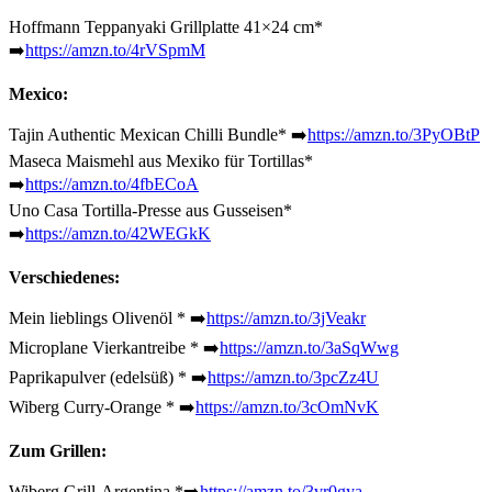
Hoffmann Teppanyaki Grillplatte 41×24 cm*
➡️
https://amzn.to/4rVSpmM
Mexico:
Tajin Authentic Mexican Chilli Bundle* ➡️
https://amzn.to/3PyOBtP
Maseca Maismehl aus Mexiko für Tortillas
*
➡️
https://amzn.to/4fbECoA
Uno Casa Tortilla-Presse aus Gusseisen*
➡️
https://amzn.to/42WEGkK
Verschiedenes:
Mein lieblings Olivenöl * ➡️
https://amzn.to/3jVeakr
Microplane Vierkantreibe * ➡️
https://amzn.to/3aSqWwg
Paprikapulver (edelsüß) * ➡️
https://amzn.to/3pcZz4U
Wiberg Curry-Orange * ➡️
https://amzn.to/3cOmNvK
Zum Grillen:
Wiberg Grill-Argentina *➡️
https://amzn.to/3vr0gya