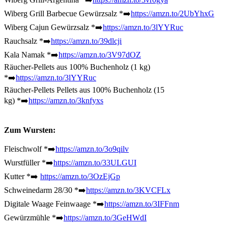
Wiberg Grill Barbecue Gewürzsalz *➡️
https://amzn.to/2UbYhxG
Wiberg Cajun Gewürzsalz
*➡️
https://amzn.to/3lYYRuc
Rauchsalz
*➡️
https://amzn.to/39dlcji
Kala Namak
*➡️
https://amzn.to/3V97dOZ
Räucher-Pellets aus 100% Buchenholz (1 kg)
*➡️
https://amzn.to/3lYYRuc
Räucher-Pellets
Pellets aus 100% Buchenholz (15
kg)
*➡️
https://amzn.to/3knfyxs
Zum Wursten:
Fleischwolf *
➡️
https://amzn.to/3o9qilv
Wurstfüller *
➡️
https://amzn.to/33ULGUI
Kutter *
➡️
https://amzn.to/3OzEjGp
Schweinedarm 28/30 *
➡️
https://amzn.to/3KVCFLx
Digitale Waage Feinwaage
*➡️
https://amzn.to/3IFFnm
Gewürzmühle
*➡️
https://amzn.to/3GeHWdI