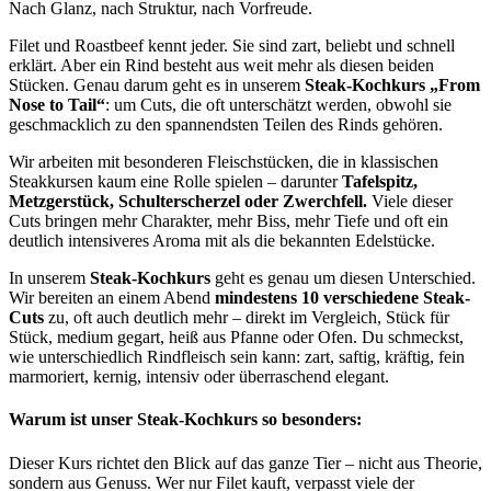
Nach Glanz, nach Struktur, nach Vorfreude.
Filet und Roastbeef kennt jeder. Sie sind zart, beliebt und schnell
erklärt. Aber ein Rind besteht aus weit mehr als diesen beiden
Stücken. Genau darum geht es in unserem
Steak-Kochkurs „From
Nose to Tail“
: um Cuts, die oft unterschätzt werden, obwohl sie
geschmacklich zu den spannendsten Teilen des Rinds gehören.
Wir arbeiten mit besonderen Fleischstücken, die in klassischen
Steakkursen kaum eine Rolle spielen – darunter
Tafelspitz,
Metzgerstück, Schulterscherzel oder Zwerchfell.
Viele dieser
Cuts bringen mehr Charakter, mehr Biss, mehr Tiefe und oft ein
deutlich intensiveres Aroma mit als die bekannten Edelstücke.
In unserem
Steak-Kochkurs
geht es genau um diesen Unterschied.
Wir bereiten an einem Abend
mindestens 10 verschiedene Steak-
Cuts
zu, oft auch deutlich mehr – direkt im Vergleich, Stück für
Stück, medium gegart, heiß aus Pfanne oder Ofen. Du schmeckst,
wie unterschiedlich Rindfleisch sein kann: zart, saftig, kräftig, fein
marmoriert, kernig, intensiv oder überraschend elegant.
Warum ist unser Steak-Kochkurs so besonders:
Dieser Kurs richtet den Blick auf das ganze Tier – nicht aus Theorie,
sondern aus Genuss. Wer nur Filet kauft, verpasst viele der