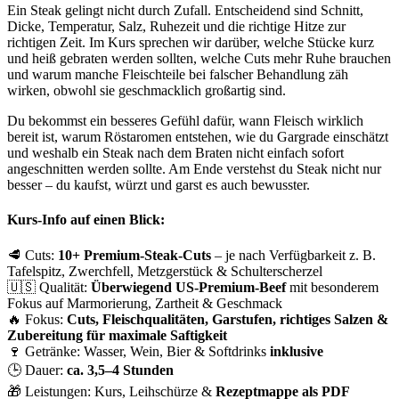
Ein Steak gelingt nicht durch Zufall. Entscheidend sind Schnitt,
Dicke, Temperatur, Salz, Ruhezeit und die richtige Hitze zur
richtigen Zeit. Im Kurs sprechen wir darüber, welche Stücke kurz
und heiß gebraten werden sollten, welche Cuts mehr Ruhe brauchen
und warum manche Fleischteile bei falscher Behandlung zäh
wirken, obwohl sie geschmacklich großartig sind.
Du bekommst ein besseres Gefühl dafür, wann Fleisch wirklich
bereit ist, warum Röstaromen entstehen, wie du Gargrade einschätzt
und weshalb ein Steak nach dem Braten nicht einfach sofort
angeschnitten werden sollte. Am Ende verstehst du Steak nicht nur
besser – du kaufst, würzt und garst es auch bewusster.
Kurs-Info auf einen Blick:
🥩 Cuts:
10+ Premium-Steak-Cuts
– je nach Verfügbarkeit z. B.
Tafelspitz, Zwerchfell, Metzgerstück & Schulterscherzel
🇺🇸 Qualität:
Überwiegend US-Premium-Beef
mit besonderem
Fokus auf Marmorierung, Zartheit & Geschmack
🔥 Fokus:
Cuts, Fleischqualitäten, Garstufen, richtiges Salzen &
Zubereitung für maximale Saftigkeit
🍷 Getränke: Wasser, Wein, Bier & Softdrinks
inklusive
🕒 Dauer:
ca. 3,5–4 Stunden
🎁 Leistungen: Kurs, Leihschürze &
Rezeptmappe als PDF