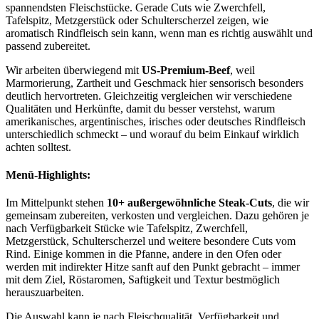
spannendsten Fleischstücke. Gerade Cuts wie Zwerchfell,
Tafelspitz, Metzgerstück oder Schulterscherzel zeigen, wie
aromatisch Rindfleisch sein kann, wenn man es richtig auswählt und
passend zubereitet.
Wir arbeiten überwiegend mit
US-Premium-Beef
, weil
Marmorierung, Zartheit und Geschmack hier sensorisch besonders
deutlich hervortreten. Gleichzeitig vergleichen wir verschiedene
Qualitäten und Herkünfte, damit du besser verstehst, warum
amerikanisches, argentinisches, irisches oder deutsches Rindfleisch
unterschiedlich schmeckt – und worauf du beim Einkauf wirklich
achten solltest.
Menü-Highlights:
Im Mittelpunkt stehen
10+ außergewöhnliche Steak-Cuts
, die wir
gemeinsam zubereiten, verkosten und vergleichen. Dazu gehören je
nach Verfügbarkeit Stücke wie Tafelspitz, Zwerchfell,
Metzgerstück, Schulterscherzel und weitere besondere Cuts vom
Rind. Einige kommen in die Pfanne, andere in den Ofen oder
werden mit indirekter Hitze sanft auf den Punkt gebracht – immer
mit dem Ziel, Röstaromen, Saftigkeit und Textur bestmöglich
herauszuarbeiten.
Die Auswahl kann je nach Fleischqualität, Verfügbarkeit und